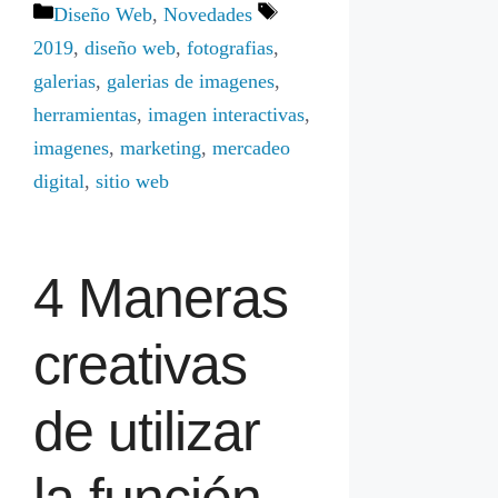
Categorías
Etiquetas
Diseño Web
,
Novedades
2019
,
diseño web
,
fotografias
,
galerias
,
galerias de imagenes
,
herramientas
,
imagen interactivas
,
imagenes
,
marketing
,
mercadeo
digital
,
sitio web
4 Maneras
creativas
de utilizar
la función