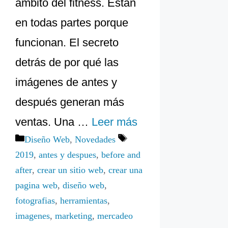
ámbito del fitness. Están
en todas partes porque
funcionan. El secreto
detrás de por qué las
imágenes de antes y
después generan más
ventas. Una …
Leer más
Categorías
Etiquetas
Diseño Web
,
Novedades
2019
,
antes y despues
,
before and
after
,
crear un sitio web
,
crear una
pagina web
,
diseño web
,
fotografias
,
herramientas
,
imagenes
,
marketing
,
mercadeo