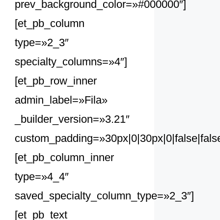
prev_background_color=»#000000″]
[et_pb_column
type=»2_3″
specialty_columns=»4″]
[et_pb_row_inner
admin_label=»Fila»
_builder_version=»3.21″
custom_padding=»30px|0|30px|0|false|fals
[et_pb_column_inner
type=»4_4″
saved_specialty_column_type=»2_3″]
[et_pb_text