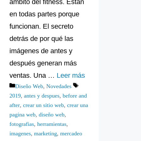
ámbito del fitness. Están
en todas partes porque
funcionan. El secreto
detrás de por qué las
imágenes de antes y
después generan más
ventas. Una …
Leer más
Categorías
Etiquetas
Diseño Web
,
Novedades
2019
,
antes y despues
,
before and
after
,
crear un sitio web
,
crear una
pagina web
,
diseño web
,
fotografias
,
herramientas
,
imagenes
,
marketing
,
mercadeo