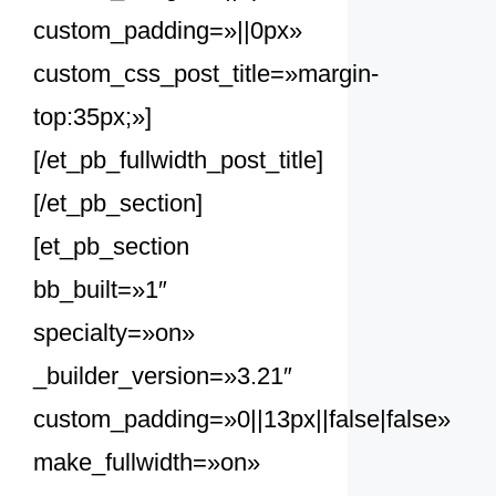
custom_padding=»||0px»
custom_css_post_title=»margin-
top:35px;»]
[/et_pb_fullwidth_post_title]
[/et_pb_section]
[et_pb_section
bb_built=»1″
specialty=»on»
_builder_version=»3.21″
custom_padding=»0||13px||false|false»
make_fullwidth=»on»