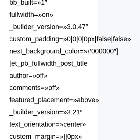
bb_built=»1″
fullwidth=»on»
_builder_version=»3.0.47″
custom_padding=»0|0|0|0px|false|false»
next_background_color=»#000000″]
[et_pb_fullwidth_post_title
author=»off»
comments=»off»
featured_placement=»above»
_builder_version=»3.21″
text_orientation=»center»
custom_margin=»||0px»