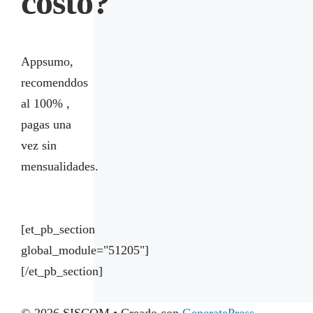
costo?
Appsumo,
recomenddos
al 100% ,
pagas una
vez sin
mensualidades.
[et_pb_section
global_module="51205"]
[/et_pb_section]
© 2026 SISCOM
• Creado con
GeneratePress