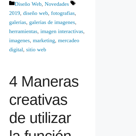
Categorías
Etiquetas
Diseño Web
,
Novedades
2019
,
diseño web
,
fotografias
,
galerias
,
galerias de imagenes
,
herramientas
,
imagen interactivas
,
imagenes
,
marketing
,
mercadeo
digital
,
sitio web
4 Maneras
creativas
de utilizar
la función