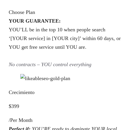
Choose Plan
YOUR GUARANTEE:
YOU’LL be in the top 10 when people search
‘[YOUR service] in [YOUR city]’ within 60 days, or
YOU get free service until YOU are.
No contracts – YOU control everything
Crecimiento
$399
/Per Month
Perfect if:
YOU’RE ready to dominate YOUR local