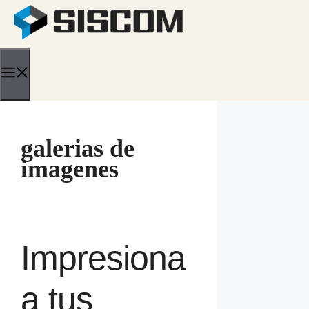
Saltar
al
contenido
Menú
galerias de
imagenes
Impresiona
a tus