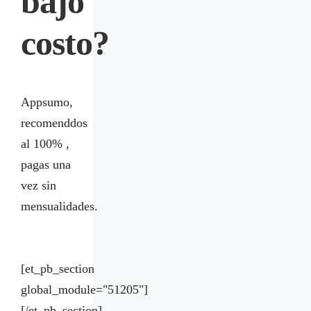
bajo
costo?
Appsumo,
recomenddos
al 100% ,
pagas una
vez sin
mensualidades.
[et_pb_section
global_module="51205"]
[/et_pb_section]