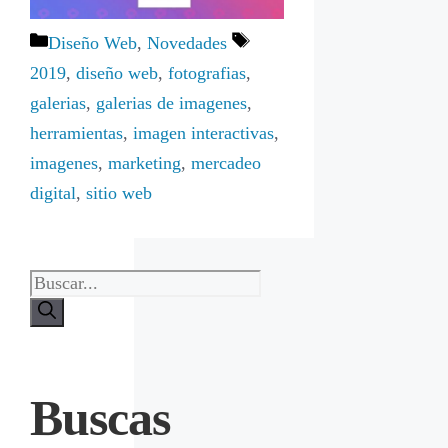
Categorías
Etiquetas
Diseño Web
,
Novedades
2019
,
diseño web
,
fotografias
,
galerias
,
galerias de imagenes
,
herramientas
,
imagen interactivas
,
imagenes
,
marketing
,
mercadeo
digital
,
sitio web
Buscas