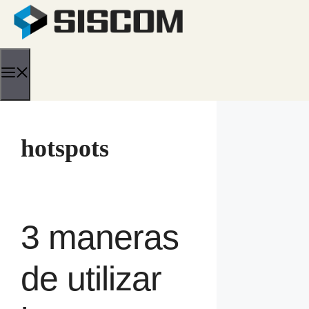
Saltar
al
contenido
Menú
hotspots
3 maneras
de utilizar