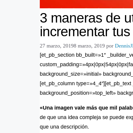
3 maneras de ut
incrementar tus
27 marzo, 2019
8 marzo, 2019
por
DennisJ
[et_pb_section bb_built=»1″ _builder_
custom_padding=»4px|0px|54px|0px|fal
background_size=»initial» background
[et_pb_column type=»4_4″][et_pb_text 
background_position=»top_left» back
«Una imagen vale más que mil palab
de que una idea compleja se puede exp
que una descripción.