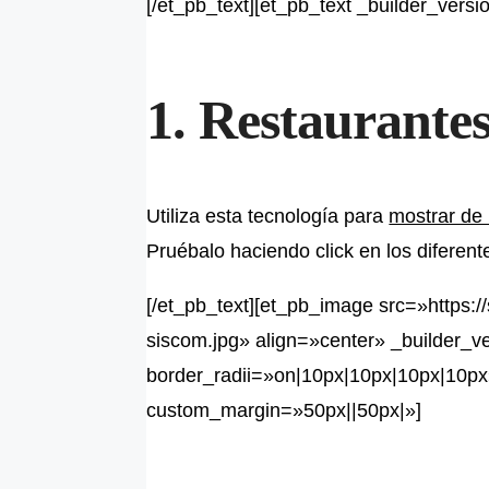
[/et_pb_text][et_pb_text _builder_ver
1. Restaurante
Utiliza esta tecnología para
mostrar de
Pruébalo haciendo click en los diferent
[/et_pb_text][et_pb_image src=»https:
siscom.jpg» align=»center» _builder_v
border_radii=»on|10px|10px|10px|10px»
custom_margin=»50px||50px|»]