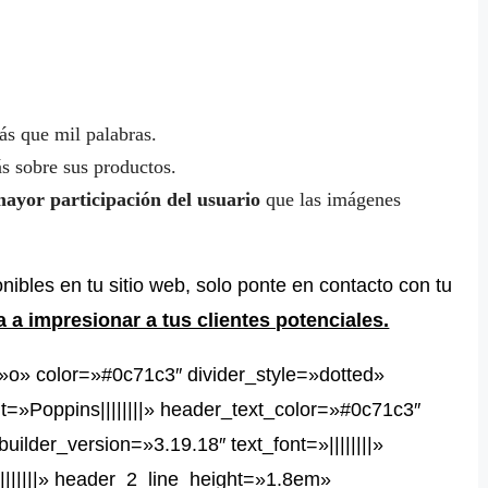
s que mil palabras.
ás sobre sus productos.
ayor participación del usuario
que las imágenes
nibles en tu sitio web, solo ponte en contacto con tu
 a impresionar a tus clientes potenciales.
=»o» color=»#0c71c3″ divider_style=»dotted»
t=»Poppins||||||||» header_text_color=»#0c71c3″
ilder_version=»3.19.18″ text_font=»||||||||»
||||||||» header_2_line_height=»1.8em»