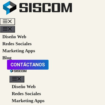
Saltar
al
contenido
Menú
Menú
Diseño Web
Redes Sociales
Marketing Apps
Blog
CONTÁCTANOS
Menú
Diseño Web
Redes Sociales
Marketing Apps