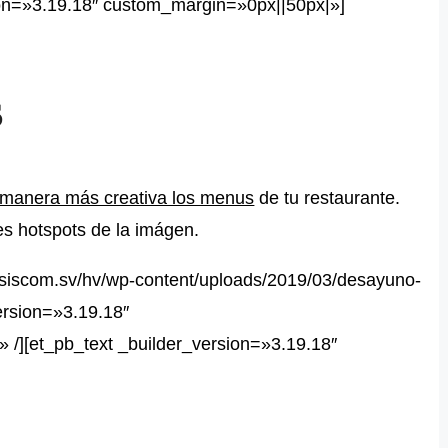
sion=»3.19.18″ custom_margin=»0px||50px|»]
s
 manera más creativa los menus
de tu restaurante.
es hotspots de la imágen.
//siscom.sv/hv/wp-content/uploads/2019/03/desayuno-
ersion=»3.19.18″
 /][et_pb_text _builder_version=»3.19.18″