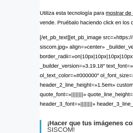
Utiliza esta tecnología para
mostrar de
vende. Pruébalo haciendo click en los 
[/et_pb_text][et_pb_image src=»https:
siscom.jpg» align=»center» _builder_v
border_radii=»on|10px|10px|10px|10px
_builder_version=»3.19.18″ text_font=»||
ol_text_color=»#000000″ ol_font_size
header_2_line_height=»1.5em» custom
quote_font=»||||||||» quote_line_height
header_3_font=»||||||||» header_3_lin
¡Hacer que tus imágenes cob
SISCOM!